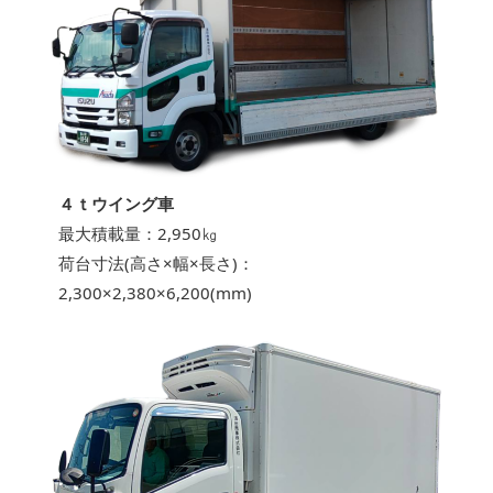
４ｔウイング車
最大積載量：2,950㎏
荷台寸法(高さ×幅×長さ)：
2,300×2,380×6,200(mm)